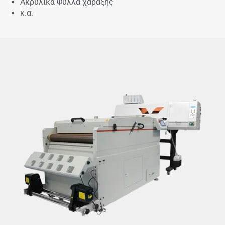
Ακρυλικά Φύλλα χάραξης
κ.α.