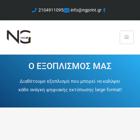
2104911095
info@ngprint.gr
Ο ΕΞΟΠΛΙΣΜΟΣ ΜΑΣ
Διαθέτουμε εξοπλισμό που μπορεί να καλύψει
κάθε ανάγκη ψηφιακής εκτύπωσης large format!