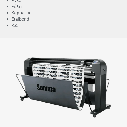
PVC,
Ξύλο
Kappaline
Etalbond
κ.α.