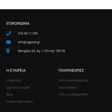
ΕΠΙΚΟΙΝΩΝΙΑ
210 49 11 095
info@ngprint.gr
Μπιχάκη 32, Αγ. Ι. Ρέντης 182 33
Η ΕΤΑΙΡΕΙΑ
ΠΛΗΡΟΦΟΡΙΕΣ
Υπηρεσίες
Πολιτική Απορρήτου
Σχετικά με εμάς
Όροι Χρήσης
Blog
Πολιτική Newsletter
Συχνές Ερωτήσεις